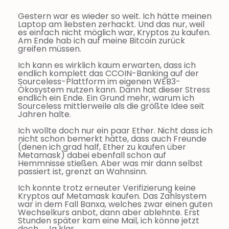
Gestern war es wieder so weit. Ich hätte meinen
Laptop am liebsten zerhackt. Und das nur, weil
es einfach nicht möglich war, Kryptos zu kaufen.
Am Ende hab ich auf meine Bitcoin zurück
greifen müssen.
Ich kann es wirklich kaum erwarten, dass ich
endlich komplett das CCOIN-Banking auf der
Sourceless-Plattform im eigenen WEB3-
Ökosystem nutzen kann. Dann hat dieser Stress
endlich ein Ende. Ein Grund mehr, warum ich
Sourceless mittlerweile als die größte Idee seit
Jahren halte.
Ich wollte doch nur ein paar Ether. Nicht dass ich
nicht schon bemerkt hätte, dass auch Freunde
(denen ich grad half, Ether zu kaufen über
Metamask) dabei ebenfall schon auf
Hemmnisse stießen. Aber was mir dann selbst
passiert ist, grenzt an Wahnsinn.
Ich konnte trotz erneuter Verifizierung keine
Kryptos auf Metamask kaufen. Das Zahlsystem
war in dem Fall Banxa, welches zwar einen guten
Wechselkurs anbot, dann aber ablehnte. Erst
Stunden später kam eine Mail, ich könne jetzt
doch … Ja klar.