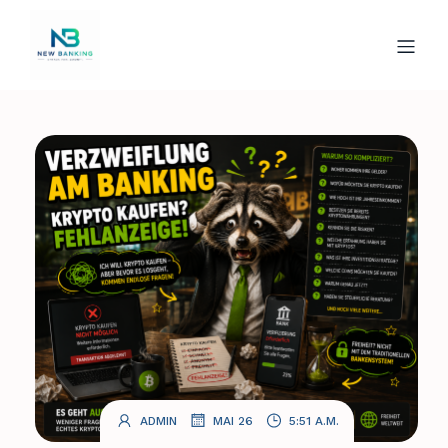
.
.
ADMIN
MAI 26
5:51 A.M.